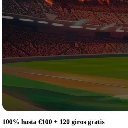
100% hasta €100 + 120 giros gratis