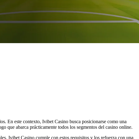
dos. En este contexto, Ivibet Casino busca posicionarse como una
ogo que abarca prácticamente todos los segmentos del casino online.
ales. Ivibet Casino cumple con estos requisitos y los refuerza con una