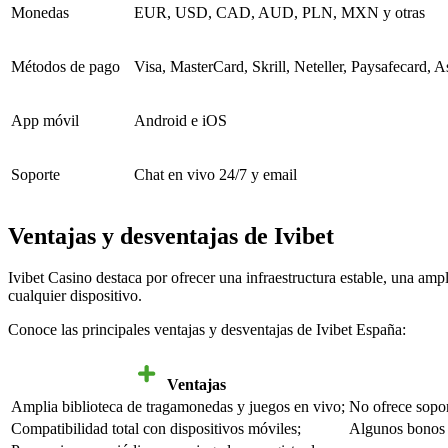
Monedas
EUR, USD, CAD, AUD, PLN, MXN y otras
Métodos de pago
Visa, MasterCard, Skrill, Neteller, Paysafecard, 
App móvil
Android e iOS
Soporte
Chat en vivo 24/7 y email
Ventajas y desventajas de Ivibet
Ivibet Casino destaca por ofrecer una infraestructura estable, una am
cualquier dispositivo.
Conoce las principales ventajas y desventajas de Ivibet España:
Ventajas
Amplia biblioteca de tragamonedas y juegos en vivo;
No ofrece soport
Compatibilidad total con dispositivos móviles;
Algunos bonos i